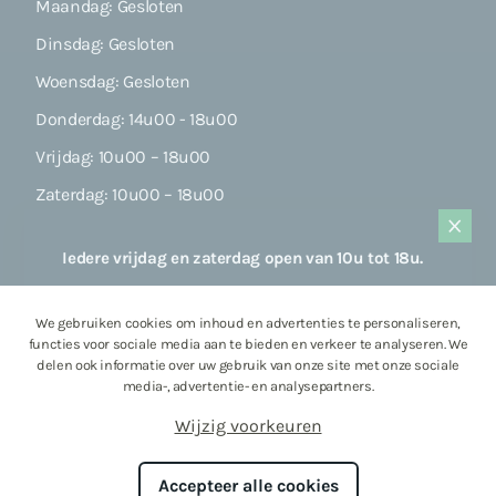
Maandag: Gesloten
Dinsdag: Gesloten
Woensdag: Gesloten
Donderdag: 14u00 - 18u00
Vrijdag: 10u00 – 18u00
Zaterdag: 10u00 – 18u00
Zondag: Gesloten
Iedere vrijdag en zaterdag open van 10u tot 18u.
Sitemap
Steeds welkom op afspraak buiten de
openingsdagen, na voorafgaand mailcontact.
We gebruiken cookies om inhoud en advertenties te personaliseren,
Aanbod
functies voor sociale media aan te bieden en verkeer te analyseren. We
Vanaf 10 september ook open op donderdag
delen ook informatie over uw gebruik van onze site met onze sociale
namiddag!
Collectie
media-, advertentie- en analysepartners.
Contact
Wijzig voorkeuren
Accepteer alle cookies